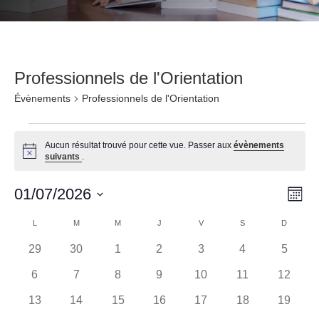
Professionnels de l'Orientation
Évènements
Professionnels de l'Orientation
Évènements
Aucun résultat trouvé pour cette vue. Passer aux
évènements
Notice
suivants
.
Navi
Nav
01/07/2026
Mois
de
par
Sélectionnez
Calendrier
LUNDI
MARDI
MERCREDI
JEUDI
VENDREDI
SAMEDI
DIMANC
L
M
M
J
V
S
D
vu
une
cons
de
date.
0
0
0
0
0
0
0
29
30
1
2
3
4
5
Év
évènements
évènements
évènements
évènements
évènements
évènements
évènem
Évènements
0
0
0
0
0
0
0
6
7
8
9
10
11
12
évènements
évènements
évènements
évènements
évènements
évènements
évènem
0
0
0
0
0
0
0
13
14
15
16
17
18
19
évènements
évènements
évènements
évènements
évènements
évènements
évènem