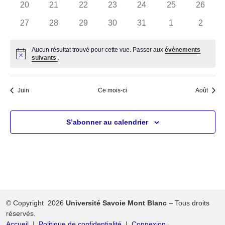
0
0
0
0
0
0
0
20
21
22
23
24
25
26
évènements
évènements
évènements
évènements
évènements
évènements
évènem
0
0
0
0
0
0
0
27
28
29
30
31
1
2
évènements
évènements
évènements
évènements
évènements
évènements
évènem
Aucun résultat trouvé pour cette vue. Passer aux
évènements
Notice
suivants
.
Juin
Ce mois-ci
Août
S’abonner au calendrier
© Copyright 2026
Université Savoie Mont Blanc
– Tous droits
réservés.
Accueil
Politique de confidentialité
Connexion