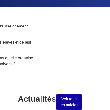
l’
E
nseignement
s élèves et de leur
ts qu’elle organise,
université.
Actualités
Voir tous
les articles