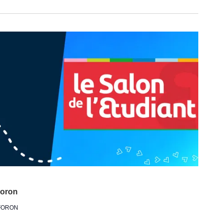
Foron
 FORON