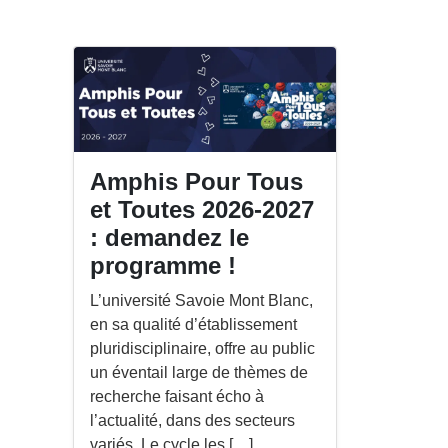
gation
ation
ltations
nement
Amphis Pour Tous
et Toutes 2026-2027
: demandez le
programme !
L’université Savoie Mont Blanc,
en sa qualité d’établissement
pluridisciplinaire, offre au public
un éventail large de thèmes de
recherche faisant écho à
l’actualité, dans des secteurs
variés. Le cycle les […]