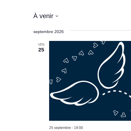
À venir
Sélectionnez
une
septembre 2026
date.
VEN
25
25 septembre - 19:00