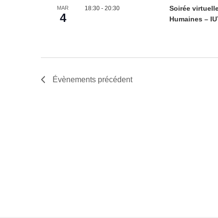
18:30
-
20:30
Soirée virtuel
MAR
4
Humaines – I
Évènements
précédent