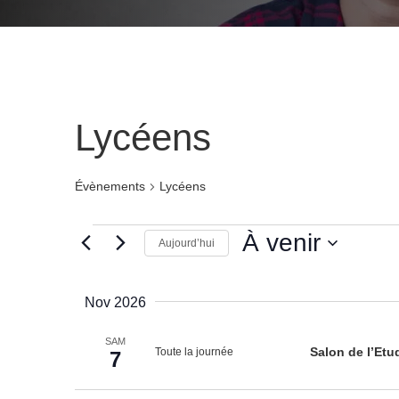
Lycéens
Évènements
Lycéens
Évènements
À venir
Aujourd’hui
Sélectionnez
la
Nov 2026
date.
SAM
Toute la journée
Salon de l’Etu
7