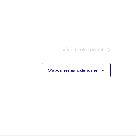
Évènements
suivant
S’abonner au calendrier