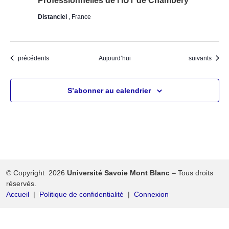
Professionnelles de l’IUT de Chambéry
Distanciel
, France
Évènements
Évènements
précédents
Aujourd’hui
suivants
S’abonner au calendrier
© Copyright 2026
Université Savoie Mont Blanc
– Tous droits
réservés.
Accueil
Politique de confidentialité
Connexion