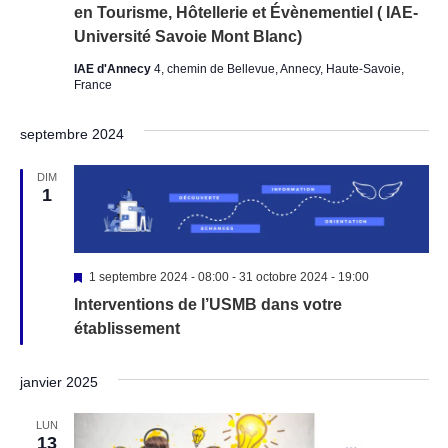
en Tourisme, Hôtellerie et Évènementiel ( IAE-
Université Savoie Mont Blanc)
IAE d'Annecy
4, chemin de Bellevue, Annecy, Haute-Savoie,
France
septembre 2024
DIM
1
Mis
1 septembre 2024 - 08:00
-
31 octobre 2024 - 19:00
en
Interventions de l’USMB dans votre
avant
établissement
janvier 2025
LUN
13