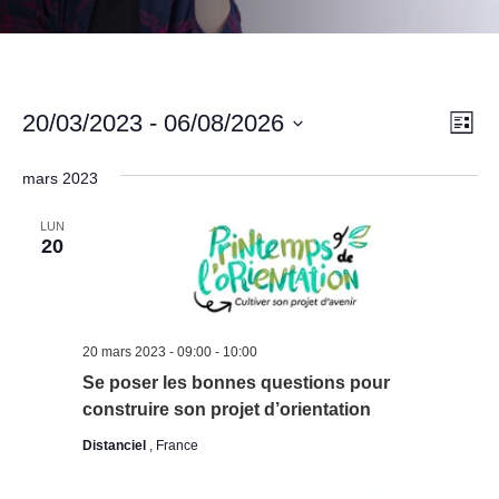
Navi
Nav
20/03/2023
 - 
06/08/2026
Liste
de
par
Sélectionnez
mars 2023
vu
une
cons
date.
Év
LUN
20
20 mars 2023 - 09:00
-
10:00
Se poser les bonnes questions pour
construire son projet d’orientation
Distanciel
, France