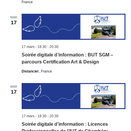
France
MAR
17
17 mars - 18:30
-
20:30
Soirée digitale d’information : BUT SGM –
parcours Certification Art & Design
Distanciel
, France
MAR
17
17 mars - 18:30
-
20:30
Soirée digitale d’information : Licences