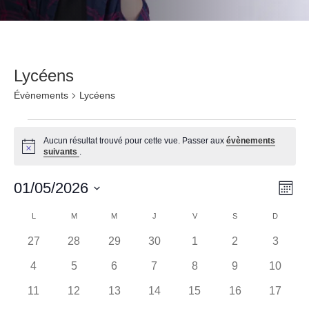
Lycéens
Évènements
Lycéens
Évènements
Aucun résultat trouvé pour cette vue. Passer aux
évènements
Notice
suivants
.
Navi
Nav
01/05/2026
Mois
de
par
Sélectionnez
Calendrier
LUNDI
MARDI
MERCREDI
JEUDI
VENDREDI
SAMEDI
DIMANC
L
M
M
J
V
S
D
vu
une
cons
de
date.
0
0
0
0
0
0
0
27
28
29
30
1
2
3
Év
évènements
évènements
évènements
évènements
évènements
évènements
évènem
Évènements
0
0
0
0
0
0
0
4
5
6
7
8
9
10
évènements
évènements
évènements
évènements
évènements
évènements
évènem
0
0
0
0
0
0
0
11
12
13
14
15
16
17
évènements
évènements
évènements
évènements
évènements
évènements
évènem