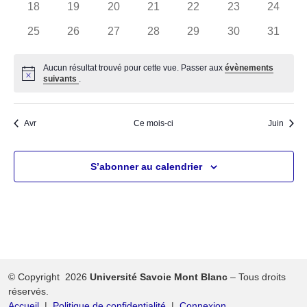
0
0
0
0
0
0
0
18
19
20
21
22
23
24
évènements
évènements
évènements
évènements
évènements
évènements
évènem
0
0
0
0
0
0
0
25
26
27
28
29
30
31
évènements
évènements
évènements
évènements
évènements
évènements
évènem
Aucun résultat trouvé pour cette vue. Passer aux
évènements
Notice
suivants
.
Avr
Ce mois-ci
Juin
S’abonner au calendrier
© Copyright 2026
Université Savoie Mont Blanc
– Tous droits
réservés.
Accueil
Politique de confidentialité
Connexion