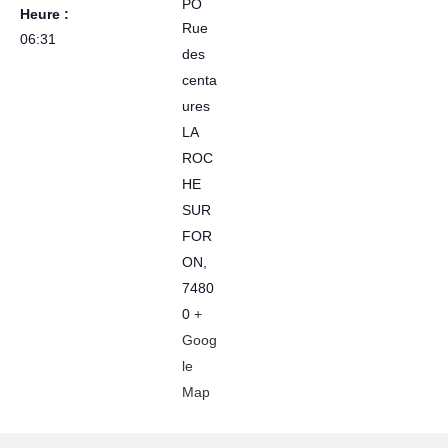
PO
Heure :
Rue
06:31
des
centa
ures
LA
ROC
HE
SUR
FOR
ON
,
7480
0
+
Goog
le
Map